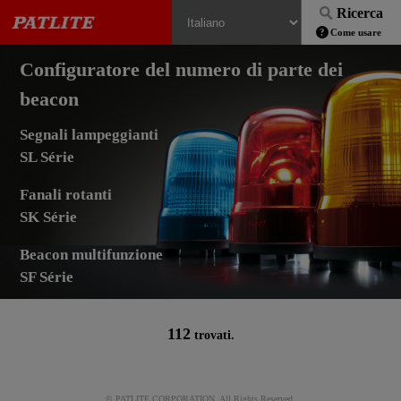
Ricerca
Come usare
Configuratore del numero di parte dei
beacon
Segnali lampeggianti
SL Série
Fanali rotanti
SK Série
Beacon multifunzione
SF Série
112
trovati.
© PATLITE CORPORATION. All Rights Reserved.