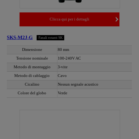
Clicca qui per i dettagli
SKS-M2J-G
Fanali rotanti SK
Dimensione
80 mm
Tensione nominale
100-240V AC
Metodo di montaggio
3-vite
Metodo di cablaggio
Cavo
Cicalino
Nessun segnale acustico
Colore del globo
Verde