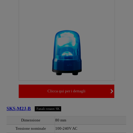
Clicca qui per i dettagli
SKS-M2J-B
Fanali rotanti SK
Dimensione
80 mm
Tensione nominale
100-240V AC