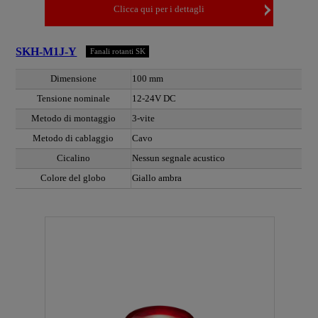
Clicca qui per i dettagli
SKH-M1J-Y
Fanali rotanti SK
Dimensione
100 mm
Tensione nominale
12-24V DC
Metodo di montaggio
3-vite
Metodo di cablaggio
Cavo
Cicalino
Nessun segnale acustico
Colore del globo
Giallo ambra