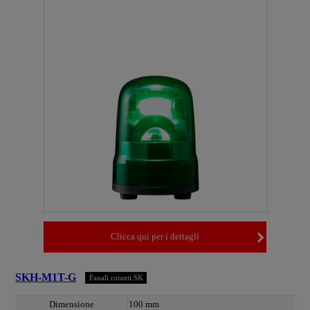
Clicca qui per i dettagli
SKH-M1T-G
Fanali rotanti SK
Dimensione
100 mm