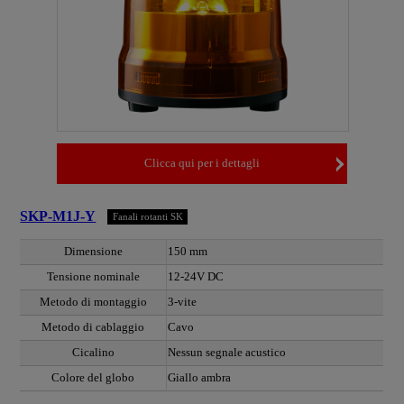
Clicca qui per i dettagli
SKP-M1J-Y
Fanali rotanti SK
Dimensione
150 mm
Tensione nominale
12-24V DC
Metodo di montaggio
3-vite
Metodo di cablaggio
Cavo
Cicalino
Nessun segnale acustico
Colore del globo
Giallo ambra