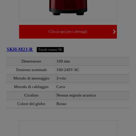
Clicca qui per i dettagli
SKH-M2J-R
Fanali rotanti SK
Dimensione
100 mm
Tensione nominale
100-240V AC
Metodo di montaggio
3-vite
Metodo di cablaggio
Cavo
Cicalino
Nessun segnale acustico
Colore del globo
Rosso