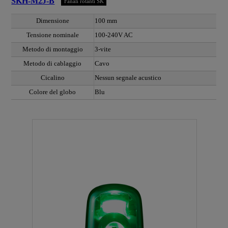
SKH-M2J-B
Fanali rotanti SK
Dimensione
100 mm
Tensione nominale
100-240V AC
Metodo di montaggio
3-vite
Metodo di cablaggio
Cavo
Cicalino
Nessun segnale acustico
Colore del globo
Blu