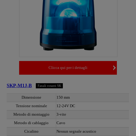
Clicca qui per i dettagli
SKP-M1J-B
Fanali rotanti SK
Dimensione
150 mm
Tensione nominale
12-24V DC
Metodo di montaggio
3-vite
Metodo di cablaggio
Cavo
Cicalino
Nessun segnale acustico