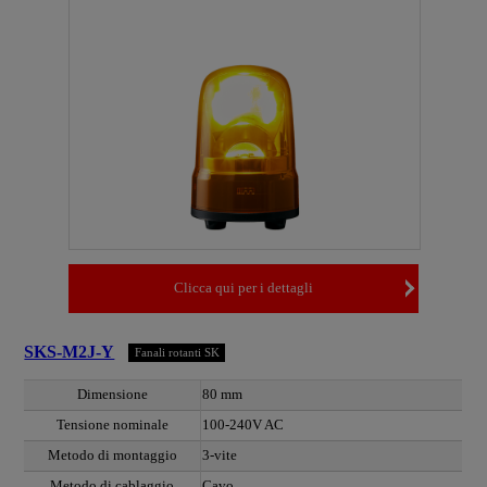
Clicca qui per i dettagli
SKS-M2J-Y
Fanali rotanti SK
Dimensione
80 mm
Tensione nominale
100-240V AC
Metodo di montaggio
3-vite
Metodo di cablaggio
Cavo