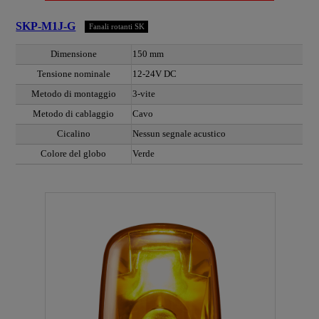
SKP-M1J-G
Fanali rotanti SK
Dimensione
150 mm
Tensione nominale
12-24V DC
Metodo di montaggio
3-vite
Metodo di cablaggio
Cavo
Cicalino
Nessun segnale acustico
Colore del globo
Verde