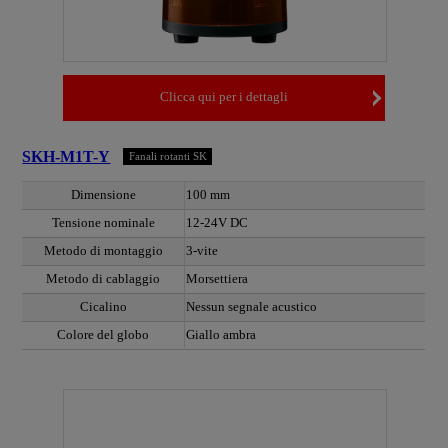
Clicca qui per i dettagli
SKH-M1T-Y
Fanali rotanti SK
Dimensione
100 mm
Tensione nominale
12-24V DC
Metodo di montaggio
3-vite
Metodo di cablaggio
Morsettiera
Cicalino
Nessun segnale acustico
Colore del globo
Giallo ambra