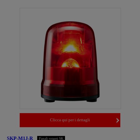
Clicca qui per i dettagli
SKP-M1J-R
Fanali rotanti SK