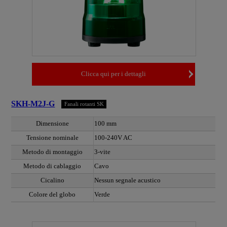
Clicca qui per i dettagli
SKH-M2J-G
Fanali rotanti SK
Dimensione
100 mm
Tensione nominale
100-240V AC
Metodo di montaggio
3-vite
Metodo di cablaggio
Cavo
Cicalino
Nessun segnale acustico
Colore del globo
Verde