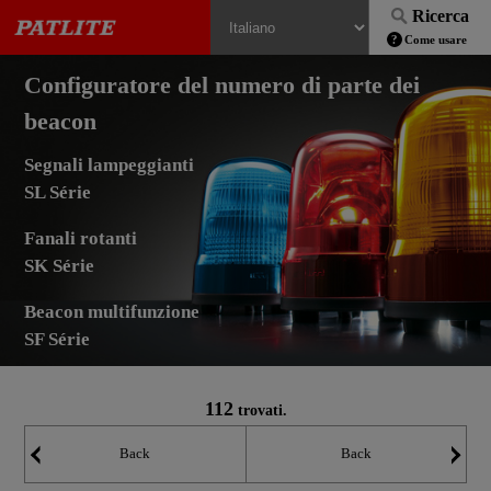
Ricerca
Come usare
Configuratore del numero di parte dei
beacon
Segnali lampeggianti
SL Série
Fanali rotanti
SK Série
Beacon multifunzione
SF Série
112
trovati.
Back
Back