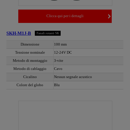
Clicca qui per i dettagli
SKH-M1J-B
Fanali rotanti SK
Dimensione
100 mm
Tensione nominale
12-24V DC
Metodo di montaggio
3-vite
Metodo di cablaggio
Cavo
Cicalino
Nessun segnale acustico
Colore del globo
Blu