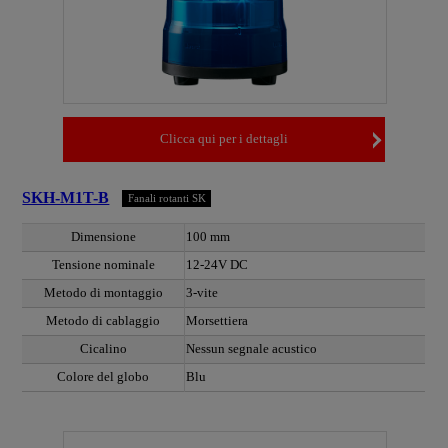
Clicca qui per i dettagli
SKH-M1T-B
Fanali rotanti SK
Dimensione
100 mm
Tensione nominale
12-24V DC
Metodo di montaggio
3-vite
Metodo di cablaggio
Morsettiera
Cicalino
Nessun segnale acustico
Colore del globo
Blu