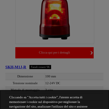
Clicca qui per i dettagli
SKH-M1J-R
Fanali rotanti SK
Dimensione
100 mm
Tensione nominale
12-24V DC
Metodo di montaggio
3-vite
Metodo di cablaggio
Cavo
Cliccando su “Accetta tutti i cookie”, l'utente accetta di
memorizzare i cookie sul dispositivo per migliorare la
Cicalino
Nessun segnale acustico
navigazione del sito, analizzare l'utilizzo del sito e assistere