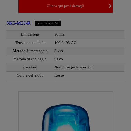
Clicca qui per i dettagli
SKS-M2J-R
Fanali rotanti SK
Dimensione
80 mm
Tensione nominale
100-240V AC
Metodo di montaggio
3-vite
Metodo di cablaggio
Cavo
Cicalino
Nessun segnale acustico
Colore del globo
Rosso