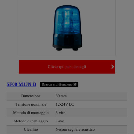
Clicca qui per i dettagli
SF08-M1JN-B
Beacon multifunzione SF
Dimensione
80 mm
Tensione nominale
12-24V DC
Metodo di montaggio
3-vite
Metodo di cablaggio
Cavo
Cicalino
Nessun segnale acustico