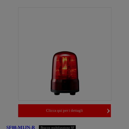
Clicca qui per i dettagli
SF08-M1JN-R
Beacon multifunzione SF