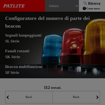
Ricerca
Come usare
Configuratore del numero di parte dei
beacon
Segnali lampeggianti
SL Série
Fanali rotanti
SK Série
Beacon multifunzione
SF Série
112
trovati.
Back
Back