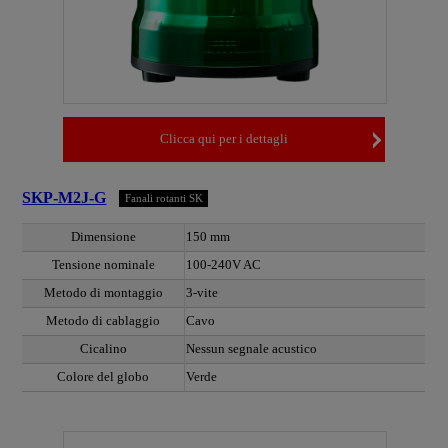
Clicca qui per i dettagli
SKP-M2J-G
Fanali rotanti SK
Dimensione
150 mm
Tensione nominale
100-240V AC
Metodo di montaggio
3-vite
Metodo di cablaggio
Cavo
Cicalino
Nessun segnale acustico
Colore del globo
Verde