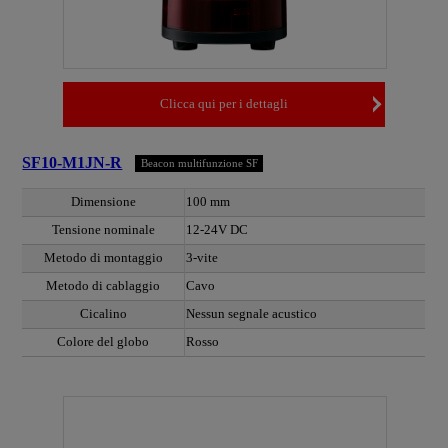
Clicca qui per i dettagli
SF10-M1JN-R
Beacon multifunzione SF
Dimensione
100 mm
Tensione nominale
12-24V DC
Metodo di montaggio
3-vite
Metodo di cablaggio
Cavo
Cicalino
Nessun segnale acustico
Colore del globo
Rosso