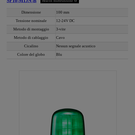
SF10-M1JN-B
Beacon multifunzione SF
Dimensione
100 mm
Tensione nominale
12-24V DC
Metodo di montaggio
3-vite
Metodo di cablaggio
Cavo
Cicalino
Nessun segnale acustico
Colore del globo
Blu