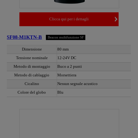
Clicca qui per i dettagli
SF08-M1KTN-B
Beacon multifunzione SF
Dimensione
80 mm
Tensione nominale
12-24V DC
Metodo di montaggio
Buco a 2 punti
Metodo di cablaggio
Morsettiera
Cicalino
Nessun segnale acustico
Colore del globo
Blu