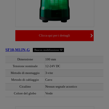
Clicca qui per i dettagli
SF10-M1JN-G
Beacon multifunzione SF
Dimensione
100 mm
Tensione nominale
12-24V DC
Metodo di montaggio
3-vite
Metodo di cablaggio
Cavo
Cicalino
Nessun segnale acustico
Colore del globo
Verde