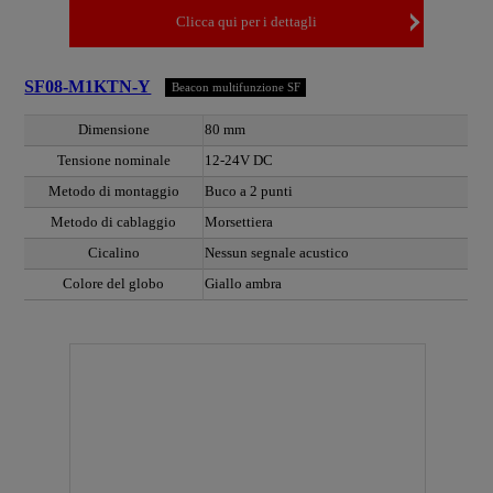
Clicca qui per i dettagli
SF08-M1KTN-Y
Beacon multifunzione SF
Dimensione
80 mm
Tensione nominale
12-24V DC
Metodo di montaggio
Buco a 2 punti
Metodo di cablaggio
Morsettiera
Cicalino
Nessun segnale acustico
Colore del globo
Giallo ambra