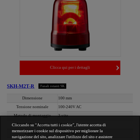
Clicca qui per i dettagli
SKH-M2T-R
Fanali rotanti SK
Dimensione
100 mm
Tensione nominale
100-240V AC
Metodo di montaggio
3-vite
Metodo di cablaggio
Morsettiera
Cliccando su “Accetta tutti i cookie”, l'utente accetta di
memorizzare i cookie sul dispositivo per migliorare la
Cicalino
Nessun segnale acustico
navigazione del sito, analizzare l'utilizzo del sito e assistere