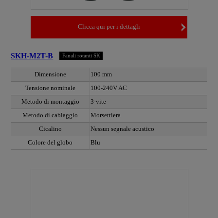
Clicca qui per i dettagli
SKH-M2T-B
Fanali rotanti SK
Dimensione
100 mm
Tensione nominale
100-240V AC
Metodo di montaggio
3-vite
Metodo di cablaggio
Morsettiera
Cicalino
Nessun segnale acustico
Colore del globo
Blu