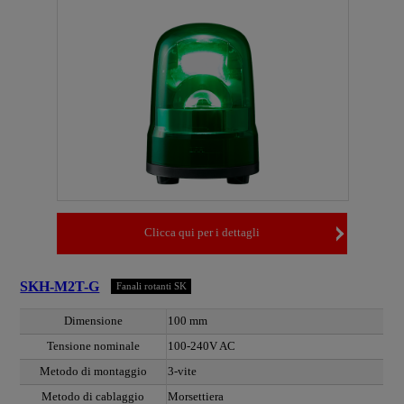
Clicca qui per i dettagli
SKH-M2T-G
Fanali rotanti SK
Dimensione
100 mm
Tensione nominale
100-240V AC
Metodo di montaggio
3-vite
Metodo di cablaggio
Morsettiera