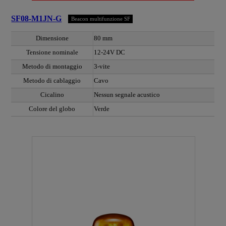
SF08-M1JN-G
Beacon multifunzione SF
Dimensione
80 mm
Tensione nominale
12-24V DC
Metodo di montaggio
3-vite
Metodo di cablaggio
Cavo
Cicalino
Nessun segnale acustico
Colore del globo
Verde