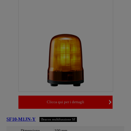
Clicca qui per i dettagli
SF10-M1JN-Y
Beacon multifunzione SF
Dimensione
100 mm