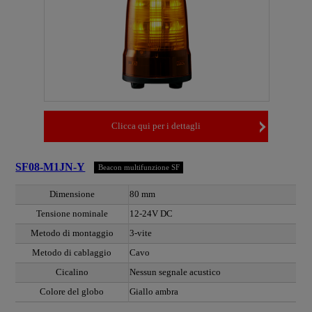
Clicca qui per i dettagli
SF08-M1JN-Y
Beacon multifunzione SF
Dimensione
80 mm
Tensione nominale
12-24V DC
Metodo di montaggio
3-vite
Metodo di cablaggio
Cavo
Cicalino
Nessun segnale acustico
Colore del globo
Giallo ambra