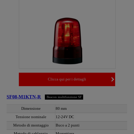
Clicca qui per i dettagli
SF08-M1KTN-R
Beacon multifunzione SF
Dimensione
80 mm
Tensione nominale
12-24V DC
Metodo di montaggio
Buco a 2 punti
Metodo di cablaggio
Morsettiera