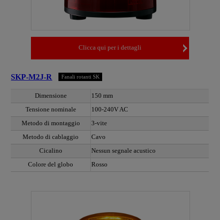
Clicca qui per i dettagli
SKP-M2J-R
Fanali rotanti SK
Dimensione
150 mm
Tensione nominale
100-240V AC
Metodo di montaggio
3-vite
Metodo di cablaggio
Cavo
Cicalino
Nessun segnale acustico
Colore del globo
Rosso