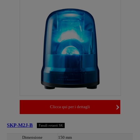
Clicca qui per i dettagli
SKP-M2J-B
Fanali rotanti SK
Dimensione
150 mm