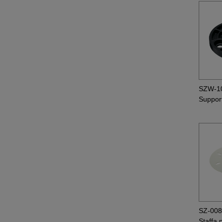
SZW-1
Suppor
SZ-00
Staffa 