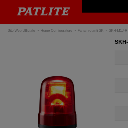
Sito Web Ufficiale
Home Configuratore
Fanali rotanti SK
SKH-M1J-R
SKH