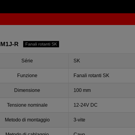
-M1J-R
Fanali rotanti SK
Série
SK
Funzione
Fanali rotanti SK
Dimensione
100 mm
Tensione nominale
12-24V DC
Metodo di montaggio
3-vite
Metodo di cablaggio
Cavo