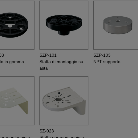
03
SZP-101
SZP-103
to in gomma
Staffa di montaggio su
NPT supporto
asta
8
SZ-023
per montaggio a
Staffa per montaggio a