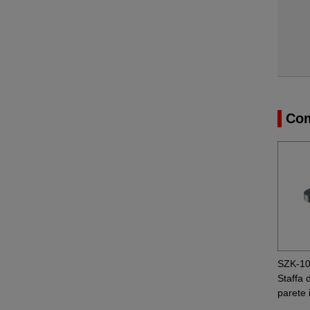
Com
SZK-1
Staffa 
parete