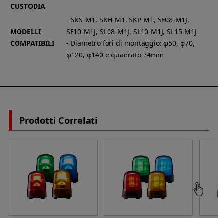
CUSTODIA
- SKS-M1, SKH-M1, SKP-M1, SF08-M1J,
MODELLI
SF10-M1J, SL08-M1J, SL10-M1J, SL15-M1J
COMPATIBILI
- Diametro fori di montaggio: φ50, φ70,
φ120, φ140 e quadrato 74mm
Prodotti Correlati