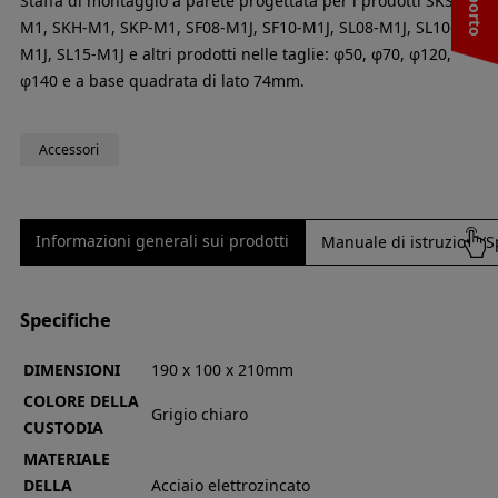
Staffa di montaggio a parete progettata per i prodotti SKS-
M1, SKH-M1, SKP-M1, SF08-M1J, SF10-M1J, SL08-M1J, SL10-
M1J, SL15-M1J e altri prodotti nelle taglie: φ50, φ70, φ120,
φ140 e a base quadrata di lato 74mm.
Accessori
Informazioni generali sui prodotti
Manuale di istruzioni/S
Specifiche
DIMENSIONI
190 x 100 x 210mm
COLORE DELLA
Grigio chiaro
CUSTODIA
MATERIALE
DELLA
Acciaio elettrozincato