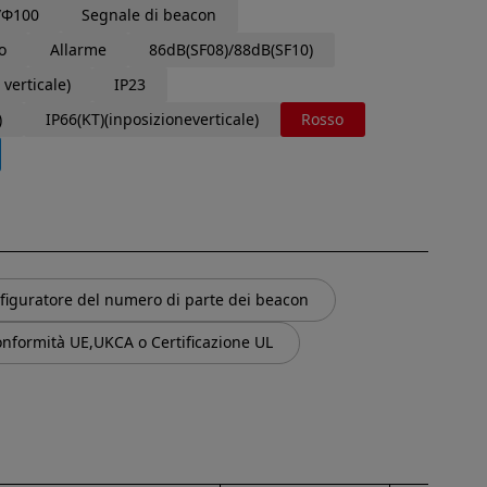
/Φ100
Segnale di beacon
o
Allarme
86dB(SF08)/88dB(SF10)
 verticale)
IP23
)
IP66(KT)(inposizioneverticale)
Rosso
figuratore del numero di parte dei beacon
onformità UE,UKCA o Certificazione UL