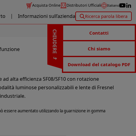
Acquista Online
Distributori Ufficiali
Italiano
to
Informazioni sull’azienda
Ricerca parola libera
CHIUDERE
Contatti
Chi siamo
ifunzione
Download del catalogo PDF
 ad alta efficienza SF08/SF10 con rotazione
alità luminose personalizzabili e lente di Fresnel
industriale.
uò essere aumentato utilizzando la guarnizione in gomma