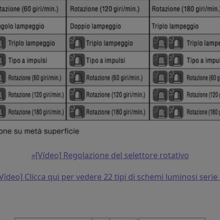
»[Vídeo] Regolazione del selettore rotativo
Vídeo] Clicca qui per vedere 22 tipi di schemi luminosi serie