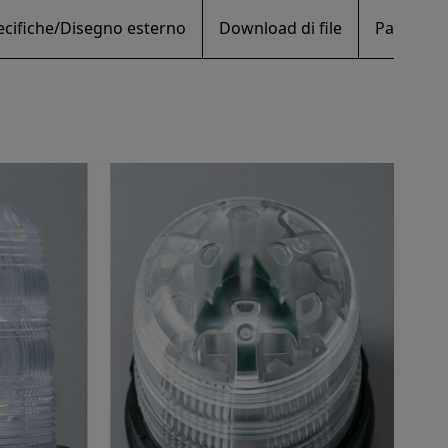
ecifiche/Disegno esterno
Download di file
Parti di 