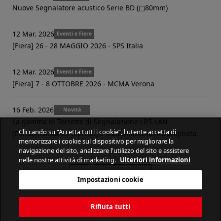
Nuove Segnalatore acustico Serie BD (▢80mm)
12 Mar. 2026
Eventi e Fiere
[Fiera] 26 - 28 MAGGIO 2026 - SPS Italia
12 Mar. 2026
Eventi e Fiere
[Fiera] 7 - 8 OTTOBRE 2026 - MCMA Verona
16 Feb. 2026
Novità
La gamma di Torrette di Segnalazione LR5-LAN
Cliccando su “Accetta tutti i cookie”, l'utente accetta di
(Comunicazione Ethernet) è stata nuovamente ampliata.
memorizzare i cookie sul dispositivo per migliorare la
navigazione del sito, analizzare l'utilizzo del sito e assistere
nelle nostre attività di marketing.
Ulteriori informazioni
maggiori informazioni
Impostazioni cookie
Rifiuta tutti