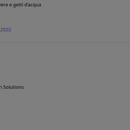
ere e getti d’acqua
.html
n Solutions