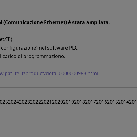
N (Comunicazione Ethernet) è stata ampliata.
et/IP).
di configurazione) nel software PLC
il carico di programmazione.
w.patlite.it/product/detail0000000983.html
025
2024
2023
2022
2021
2020
2019
2018
2017
2016
2015
2014
20