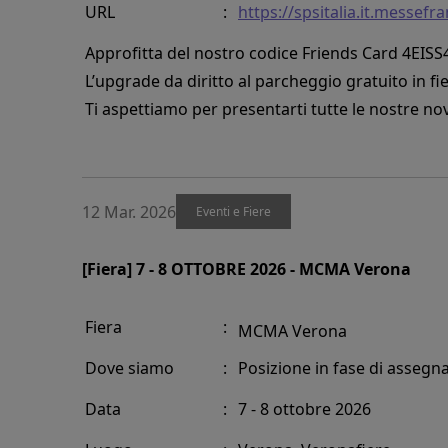
URL
:
https://spsitalia.it.messef
Approfitta del nostro codice Friends Card 4EISS4X
L’upgrade da diritto al parcheggio gratuito in f
Ti aspettiamo per presentarti tutte le nostre nov
12 Mar. 2026
Eventi e Fiere
[Fiera] 7 - 8 OTTOBRE 2026 - MCMA Verona
Fiera
:
MCMA Verona
Dove siamo
:
Posizione in fase di assegn
Data
:
7 - 8 ottobre 2026