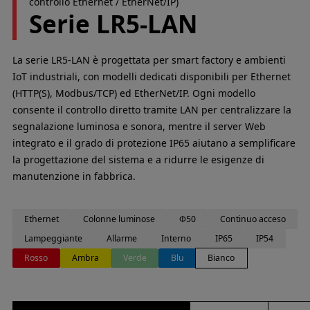
controllo Ethernet / EtherNet/IP)
Serie LR5-LAN
La serie LR5-LAN è progettata per smart factory e ambienti
IoT industriali, con modelli dedicati disponibili per Ethernet
(HTTP(S), Modbus/TCP) ed EtherNet/IP. Ogni modello
consente il controllo diretto tramite LAN per centralizzare la
segnalazione luminosa e sonora, mentre il server Web
integrato e il grado di protezione IP65 aiutano a semplificare
la progettazione del sistema e a ridurre le esigenze di
manutenzione in fabbrica.
Ethernet
Colonne luminose
Φ50
Continuo acceso
Lampeggiante
Allarme
Interno
IP65
IP54
Rosso
Ambra
Verde
Blu
Bianco