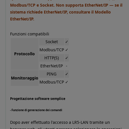
Modbus/TCP e Socket. Non supporta EtherNet/IP — se il
sistema richiede EtherNet/IP, consultare il Modello
EtherNet/IP.
Funzioni compatibili
Socket
✓
Modbus/TCP
✓
Protocollo
HTTP(S)
✓
EtherNet/IP
‐
PING
✓
Monitoraggio
Modbus/TCP
✓
Progettazione software semplice
- Funzione di generazione dei comandi
Dopo aver effettuato l'accesso a LR5-LAN tramite un