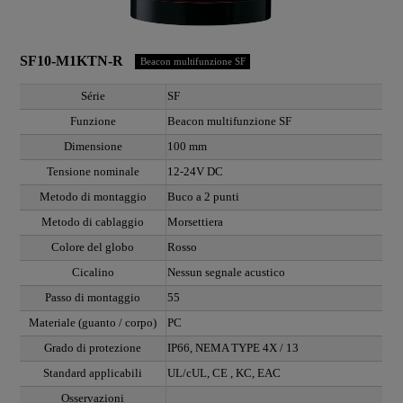
SF10-M1KTN-R
Beacon multifunzione SF
Série
SF
Funzione
Beacon multifunzione SF
Dimensione
100 mm
Tensione nominale
12-24V DC
Metodo di montaggio
Buco a 2 punti
Metodo di cablaggio
Morsettiera
Colore del globo
Rosso
Cicalino
Nessun segnale acustico
Passo di montaggio
55
Materiale (guanto / corpo)
PC
Grado di protezione
IP66, NEMA TYPE 4X / 13
Standard applicabili
UL/cUL, CE , KC, EAC
Osservazioni