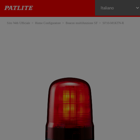
Sito Web Ufficiale
Home Configuratore
Beacon multifunzione SF
SF10-M1KTN-R