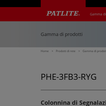
Gamma di 
NHV4 / NH
NHB4 / NH
LA6-POE
WE-LAN
LR5-LAN
NE-USB
LR6-USB
PHE-3FB3-
NBM-D88
PHC-D08N
Gamma di prodotti
Home
Prodotti di rete
Gamma di prodott
PHE-3FB3-RYG
Colonnina di Segnalazi