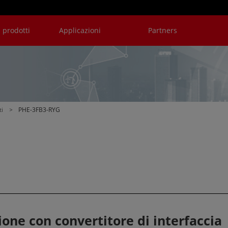
prodotti
Applicazioni
Partners
V6
B6
RYG
NN
i
PHE-3FB3-RYG
one con convertitore di interfaccia