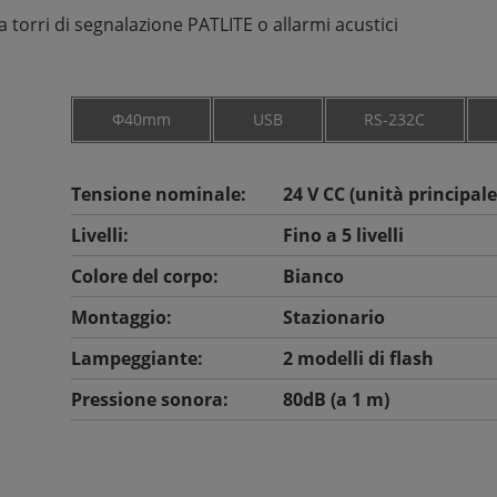
 torri di segnalazione PATLITE o allarmi acustici
Φ40mm
USB
RS-232C
Tensione nominale:
24 V CC (unità principal
Livelli:
Fino a 5 livelli
Colore del corpo:
Bianco
Montaggio:
Stazionario
Lampeggiante:
2 modelli di flash
Pressione sonora:
80dB (a 1 m)