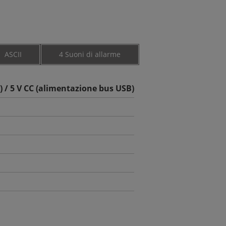
ASCII
4 Suoni di allarme
e) / 5 V CC (alimentazione bus USB)