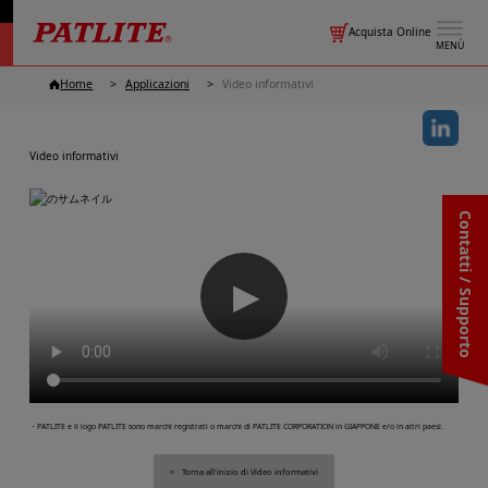
Acquista Online
MENÙ
Home
Applicazioni
Video informativi
Video informativi
Contatti / Supporto
▶
・PATLITE e il logo PATLITE sono marchi registrati o marchi di PATLITE CORPORATION in GIAPPONE e/o in altri paesi.
Torna all'inizio di Video informativi