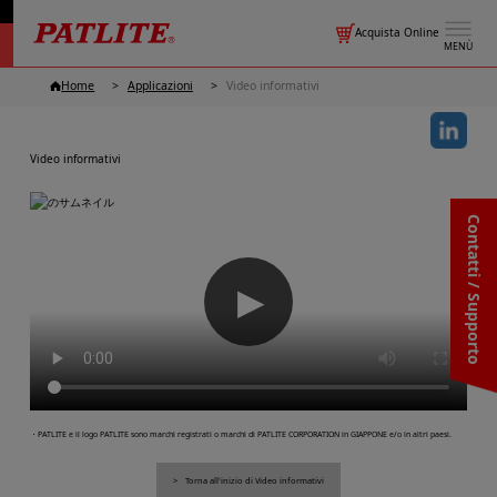
Acquista Online
MENÙ
Home
Applicazioni
Video informativi
Video informativi
Contatti / Supporto
▶
・PATLITE e il logo PATLITE sono marchi registrati o marchi di PATLITE CORPORATION in GIAPPONE e/o in altri paesi.
Torna all'inizio di Video informativi