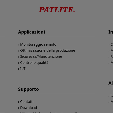
Applicazioni
In
Monitoraggio remoto
C
Ottimizzazione della produzione
M
Sicurezza/Manutenzione
R
Controllo qualità
M
IoT
Al
Supporto
L
Contatti
M
Download