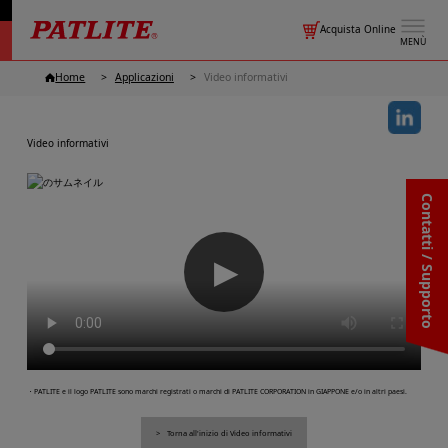
Acquista Online
MENÙ
Home
Applicazioni
Video informativi
Video informativi
Contatti / Supporto
▶
・PATLITE e il logo PATLITE sono marchi registrati o marchi di PATLITE CORPORATION in GIAPPONE e/o in altri paesi.
Torna all'inizio di Video informativi