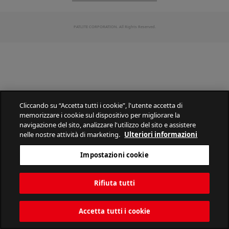
PATLITE CORPORATION. All Rights Reserved.
Cliccando su “Accetta tutti i cookie”, l'utente accetta di
memorizzare i cookie sul dispositivo per migliorare la
navigazione del sito, analizzare l'utilizzo del sito e assistere
nelle nostre attività di marketing.
Ulteriori informazioni
Impostazioni cookie
Rifiuta tutti
Accetta tutti i cookie