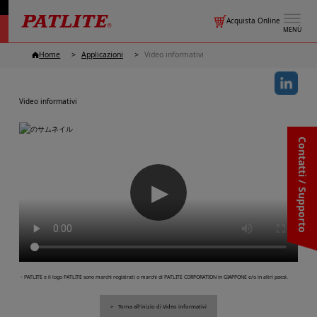
Acquista Online
MENÙ
Home
Applicazioni
Video informativi
Video informativi
Contatti / Supporto
▶
・PATLITE e il logo PATLITE sono marchi registrati o marchi di PATLITE CORPORATION in GIAPPONE e/o in altri paesi.
Torna all'inizio di Video informativi