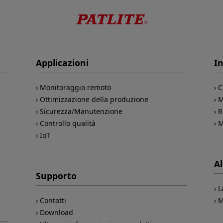
Applicazioni
In
Monitoraggio remoto
C
Ottimizzazione della produzione
M
Sicurezza/Manutenzione
R
Controllo qualità
M
IoT
Al
Supporto
L
Contatti
M
Download