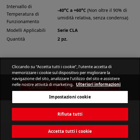
Intervallo di
-40°C a +60°C
(Non oltre il 90% di
Temperatura di
umidità relativa, senza condensa)
Funzionamento
Modelli Applicabili
Serie CLA
Quantità
2 pz.
Cliccando su “Accetta tutti i cookie”, l'utente accetta di
memorizzare i cookie sul dispositivo per migliorare la
navigazione del sito, analizzare l'utilizzo del sito e assistere
nelle nostre attività di marketing.
Ulteriori informazioni
Contatti
Richiesta di catalogo
Impostazioni cookie
Rifiuta tutti
Accetta tutti i cookie
PATLITE CORPORATION. All Rights Reserved.