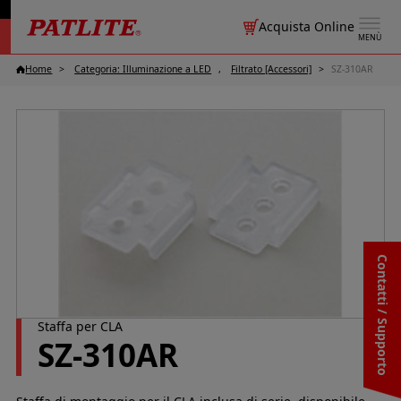
Acquista Online
MENÙ
Home
Categoria: Illuminazione a LED
Filtrato [Accessori]
SZ-310AR
Contatti / Supporto
Staffa per CLA
SZ-310AR