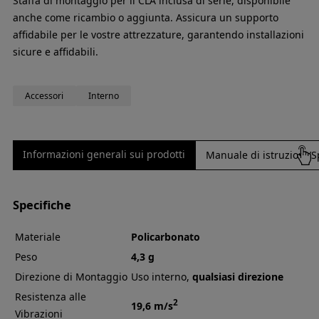
Staffa di montaggio per il CLA inclusa di serie, disponibile
anche come ricambio o aggiunta. Assicura un supporto
affidabile per le vostre attrezzature, garantendo installazioni
sicure e affidabili.
Accessori
Interno
Informazioni generali sui prodotti
Manuale di istruzioni/S
Specifiche
Materiale
Policarbonato
Peso
4,3 g
Direzione di Montaggio
Uso interno,
qualsiasi direzione
Resistenza alle
2
19,6 m/s
Vibrazioni