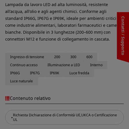
Lampada da lavoro LED ad alta luminosità, resistente
all'acqua, all'olio e agli agenti chimici. Conforme agli
standard IP66G, IP67G e IP69K, ideale per ambienti critici
Contatti / Supporto
come industrie alimentari, laboratori farmaceutici e camere
bianche. Disponibile in 3 lunghezze (200–600 mm) con
connettori M12 e funzione di collegamento in cascata.
Ingresso di tensione
200
300
600
Continuo acceso
Illuminazione a LED
Interno
IP66G
IP67G
IP69K
Luce fredda
Luce naturale
Contenuto relativo
Richiesta Dichiarazione di Conformità UE,UKCA o Certificazione
UL