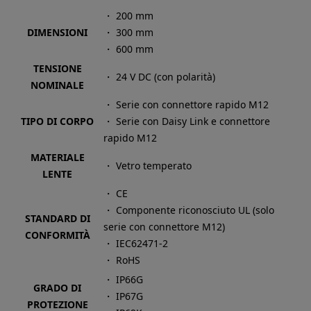
・ 200 mm
DIMENSIONI
・ 300 mm
・ 600 mm
TENSIONE
・ 24 V DC (con polarità)
NOMINALE
・ Serie con connettore rapido M12
TIPO DI CORPO
・ Serie con Daisy Link e connettore
rapido M12
MATERIALE
・ Vetro temperato
LENTE
・ CE
・ Componente riconosciuto UL (solo
STANDARD DI
serie con connettore M12)
CONFORMITÀ
・ IEC62471-2
・ RoHS
・ IP66G
GRADO DI
・ IP67G
PROTEZIONE