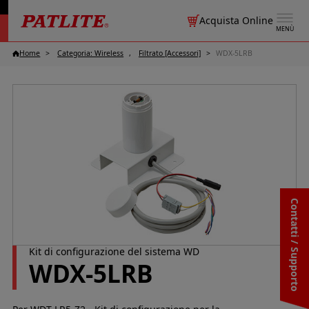
Acquista Online
MENÙ
Home
Categoria: Wireless
Filtrato [Accessori]
WDX-5LRB
Contatti / Supporto
Kit di configurazione del sistema WD
WDX-5LRB