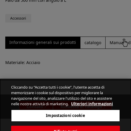
Palo da 500 mm con angolo a L
Accessori
Informazioni generali sui prodotti
catalogo
Manuale di
Materiale: Acciaio
Cliccando su “Accetta tutti i cookie”, l'utente accetta di
memorizzare i cookie sul dispositivo per migliorare la
navigazione del sito, analizzare l'utilizzo del sito e assistere
nelle nostre attività di marketing.
Ulteriori informazioni
Contatti
Richiesta di catalogo
Impostazioni cookie