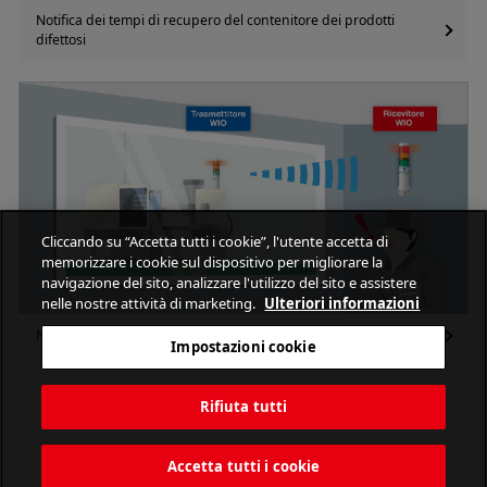
Notifica dei tempi di recupero del contenitore dei prodotti
difettosi
Cliccando su “Accetta tutti i cookie”, l'utente accetta di
memorizzare i cookie sul dispositivo per migliorare la
navigazione del sito, analizzare l'utilizzo del sito e assistere
nelle nostre attività di marketing.
Ulteriori informazioni
Notifica di anomalie nella camera bianca
Impostazioni cookie
Rifiuta tutti
Accetta tutti i cookie
PATLITE CORPORATION. All Rights Reserved.