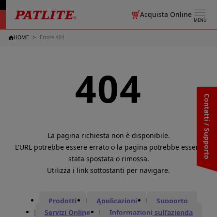
Acquista Online
MENÙ
HOME
Errore 404
404
Contatti / Supporto
La pagina richiesta non è disponibile.
L'URL potrebbe essere errato o la pagina potrebbe essere
stata spostata o rimossa.
Utilizza i link sottostanti per navigare.
Prodotti
Applicazioni
Supporto
Servizi Online
Informazioni sull’azienda