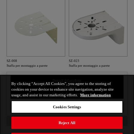
SZ-008
SZ-023
Staffa per montaggio a parete
Staffa per montaggio a parete
Dettagli del prodotto
By clicking “Accept All Cookies”, you agree to the storing of
specificazioni
cookies on your device to enhance site navigation, analyze site
Manuale di istruzioni
usage, and assist in our marketing efforts.
More information
Cookies Settings
stampare
torna all'indice
Reject All