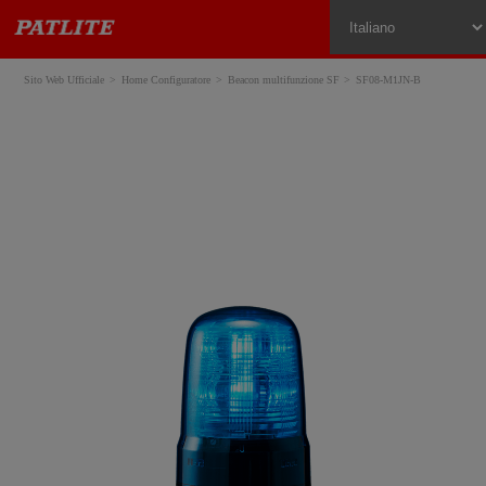
Sito Web Ufficiale
Home Configuratore
Beacon multifunzione SF
SF08-M1JN-B