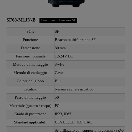
SF08-M1JN-B
Beacon multifunzione SF
Série
SF
Funzione
Beacon multifunzione SF
Dimensione
80 mm
Tensione nominale
12-24V DC
Metodo di montaggio
3-vite
Metodo di cablaggio
Cavo
Colore del globo
Blu
Cicalino
Nessun segnale acustico
Passo di montaggio
50
Materiale (guanto / corpo)
PC
Grado di protezione
IP23, IP65
Standard applicabili
UL/cUL, CE , KC, EAC
Se utilizzato con supporto in gomma (SZW-