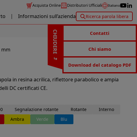
Acquista Online
Distributori Ufficiali
Italiano
to
Informazioni sull’azienda
Ricerca parola libera
CHIUDERE
Contatti
Chi siamo
0 mm
Download del catalogo PDF
la in resina acrilica, riflettore parabolico e ampia
lli DC certificati CE.
0
Segnalazione rotante
Rotante
Interno
Ambra
Verde
Blu