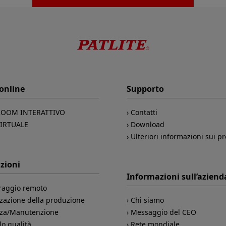
 online
Supporto
OOM INTERATTIVO
Contatti
VIRTUALE
Download
Ulteriori informazioni sui pr
zioni
Informazioni sull’aziend
raggio remoto
zazione della produzione
Chi siamo
zza/Manutenzione
Messaggio del CEO
lo qualità
Rete mondiale