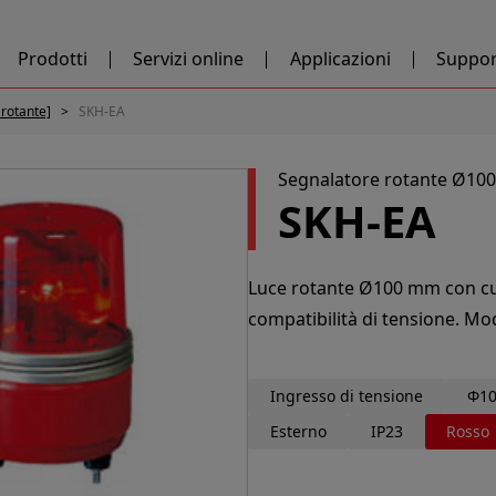
Prodotti
Servizi online
Applicazioni
Suppor
 rotante]
SKH-EA
Segnalatore rotante Ø10
SKH-EA
Luce rotante Ø100 mm con cupo
compatibilità di tensione. Mode
Ingresso di tensione
Φ10
Esterno
IP23
Rosso