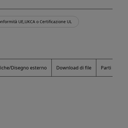
onformità UE,UKCA o Certificazione UL
ifiche/Disegno esterno
Download di file
Parti di ric