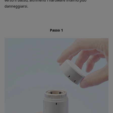
verso il basso, altrimenti l'hardware interno può
danneggiarsi.
Passo 1