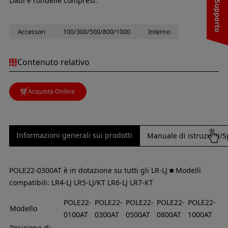
Dadi e rondelle compresi.
Accessori
100/300/500/800/1000
Interno
Contenuto relativo
Acquista Online
Informazioni generali sui prodotti
Manuale di istruzioni/S
POLE22-0300AT è in dotazione su tutti gli LR-LJ ■ Modelli
compatibili: LR4-LJ LR5-LJ/KT LR6-LJ LR7-KT
POLE22-
POLE22-
POLE22-
POLE22-
POLE22-
Modello
0100AT
0300AT
0500AT
0800AT
1000AT
Posizione di