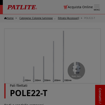
Acquista Online
MENÙ
Home
Categoria: Colonne luminose
Filtrato [Accessori]
POLE22-T
Pali filettati
POLE22-T
Contatti / Supporto