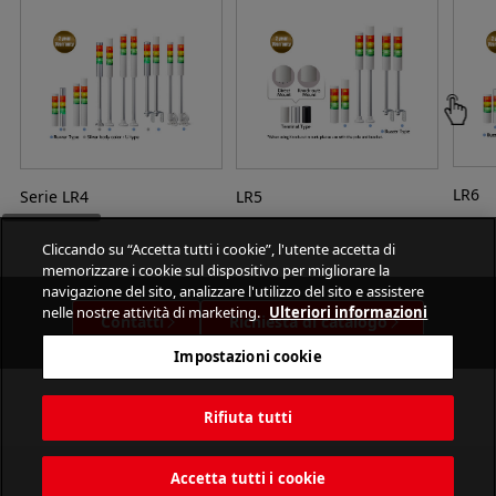
LR6
Serie LR4
LR5
Cliccando su “Accetta tutti i cookie”, l'utente accetta di
memorizzare i cookie sul dispositivo per migliorare la
navigazione del sito, analizzare l'utilizzo del sito e assistere
nelle nostre attività di marketing.
Ulteriori informazioni
Contatti
Richiesta di catalogo
Impostazioni cookie
Rifiuta tutti
Accetta tutti i cookie
PATLITE CORPORATION. All Rights Reserved.