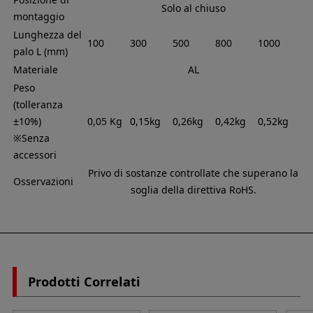
Solo al chiuso
montaggio
Lunghezza del
100
300
500
800
1000
palo L (mm)
Materiale
AL
Peso
(tolleranza
±10%)
0,05 Kg
0,15kg
0,26kg
0,42kg
0,52kg
※Senza
accessori
Privo di sostanze controllate che superano la
Osservazioni
soglia della direttiva RoHS.
Prodotti Correlati