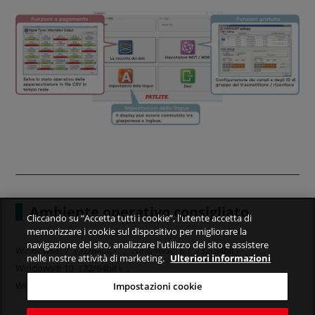
Ambiente operativo consigliato
Cliccando su “Accetta tutti i cookie”, l'utente accetta di
memorizzare i cookie sul dispositivo per migliorare la
navigazione del sito, analizzare l'utilizzo del sito e assistere
Windows® 7（32/64bit）、Windows® 8.1（32/64bit）、
nelle nostre attività di marketing.
Ulteriori informazioni
Windows® 10（32/64bit）、
Windows® server 2012R2(64bit)、Windows Server® 2016(64bit)
Impostazioni cookie