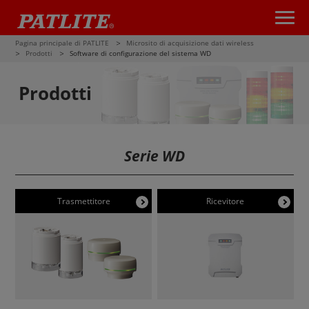
Pagina principale di PATLITE
Microsito di acquisizione dati wireless
Prodotti
Software di configurazione del sistema WD
Prodotti
Serie WD
Trasmettitore
Ricevitore