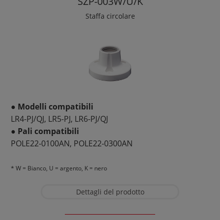
SZP-003W/U/K
Staffa circolare
● Modelli compatibili
LR4-PJ/QJ, LR5-PJ, LR6-PJ/QJ
● Pali compatibili
POLE22-0100AN, POLE22-0300AN
* W = Bianco, U = argento, K = nero
Dettagli del prodotto