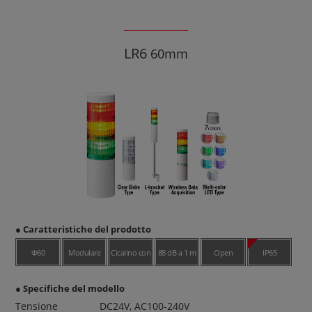
LR6
60mm
● Caratteristiche del prodotto
Φ60
Modulare
Cicalino con
88 dB a 1 m
Open
IP65
4 suoni
Collector
● Specifiche del modello
Tensione
DC24V, AC100-240V