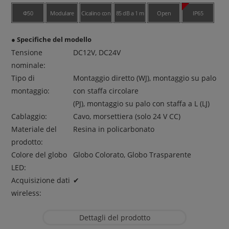
Φ50
Modulare
Cicalino con
85 dB a 1 m
Open
IP65
4 suoni
Collector
● Specifiche del modello
Tensione
DC12V, DC24V
nominale:
Tipo di
Montaggio diretto (WJ), montaggio su palo
montaggio:
con staffa circolare
(PJ), montaggio su palo con staffa a L (LJ)
Cablaggio:
Cavo, morsettiera (solo 24 V CC)
Materiale del
Resina in policarbonato
prodotto:
Colore del globo
Globo Colorato, Globo Trasparente
LED:
Acquisizione dati
✔︎
wireless:
Dettagli del prodotto