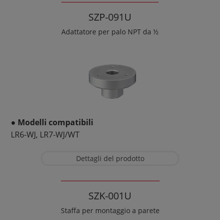
SZP-091U
Adattatore per palo NPT da ½
● Modelli compatibili
LR6-WJ, LR7-WJ/WT
Dettagli del prodotto
SZK-001U
Staffa per montaggio a parete