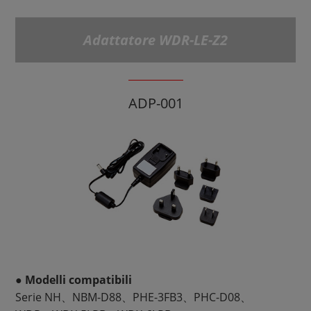
Adattatore WDR-LE-Z2
ADP-001
● Modelli compatibili
Serie NH、NBM-D88、PHE-3FB3、PHC-D08、