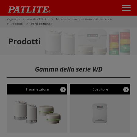
Pagina principale di PATLITE
Microsito di acquisizione dati wireless
Prodotti
Parti opzionali
Prodotti
Gamma della serie WD
Trasmettitore
Ricevitore