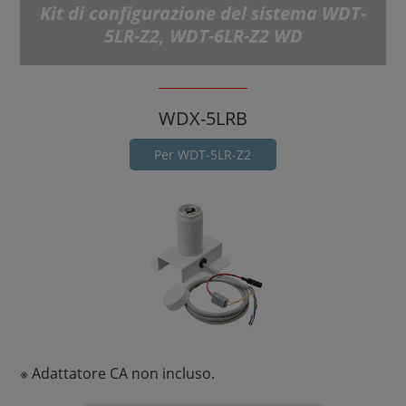
Kit di configurazione del sistema WDT-
5LR-Z2, WDT-6LR-Z2 WD
WDX-5LRB
Per WDT-5LR-Z2
※ Adattatore CA non incluso.