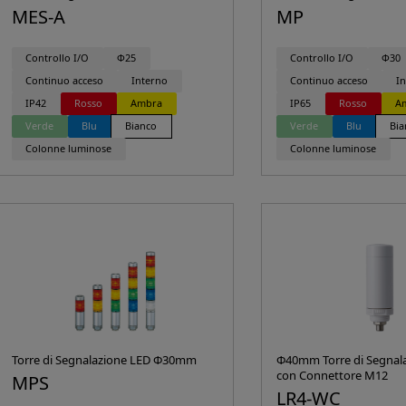
MES-A
MP
Controllo I/O
Φ25
Controllo I/O
Φ30
Continuo acceso
Interno
Continuo acceso
I
IP42
Rosso
Ambra
IP65
Rosso
A
Verde
Blu
Bianco
Verde
Blu
Bia
Colonne luminose
Colonne luminose
Torre di Segnalazione LED Φ30mm
Φ40mm Torre di Segnal
con Connettore M12
MPS
LR4-WC