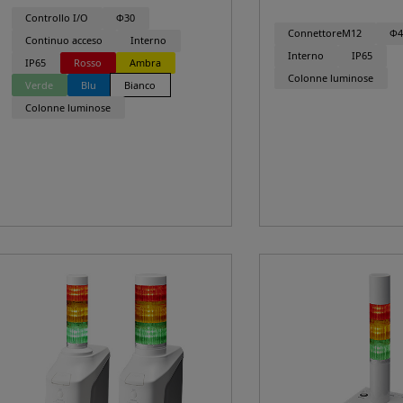
Controllo I/O
Φ30
ConnettoreM12
Φ4
Continuo acceso
Interno
Interno
IP65
IP65
Rosso
Ambra
Colonne luminose
Verde
Blu
Bianco
Colonne luminose