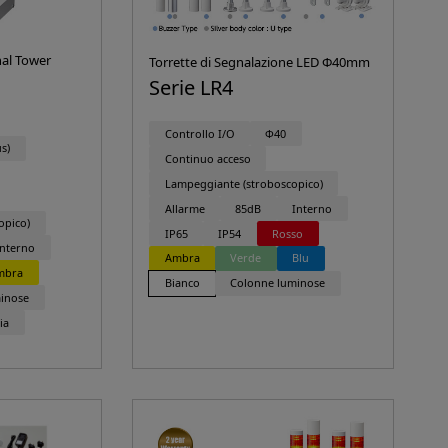
nal Tower
Torrette di Segnalazione LED Φ40mm
Serie LR4
Controllo I/O
Φ40
s)
Continuo acceso
Lampeggiante (stroboscopico)
Allarme
85dB
Interno
opico)
IP65
IP54
Rosso
Interno
Ambra
Verde
Blu
mbra
Bianco
Colonne luminose
inose
ia