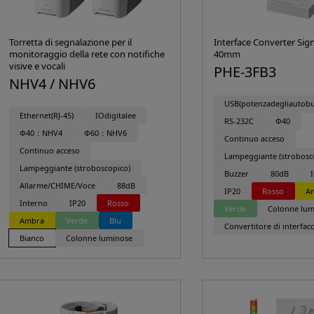
Torretta di segnalazione per il
Interface Converter Sig
monitoraggio della rete con notifiche
40mm
visive e vocali
PHE-3FB3
NHV4 / NHV6
USB(potenzadegliautobu
Ethernet(RJ-45)
IOdigitalee
RS-232C
Φ40
Φ40：NHV4
Φ60：NHV6
Continuo acceso
Continuo acceso
Lampeggiante (strobosc
Lampeggiante (stroboscopico)
Buzzer
80dB
Allarme/CHIME/Voce
88dB
IP20
Rosso
A
Interno
IP20
Rosso
Verde
Colonne lum
Ambra
Verde
Blu
Convertitore di interfacc
Bianco
Colonne luminose