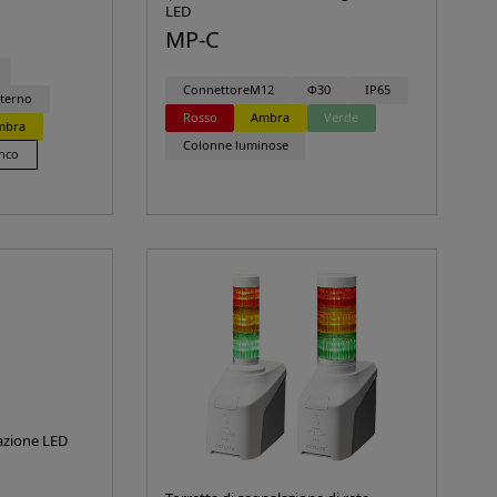
LED
MP-C
ConnettoreM12
Φ30
IP65
nterno
Rosso
Ambra
Verde
mbra
Colonne luminose
nco
azione LED