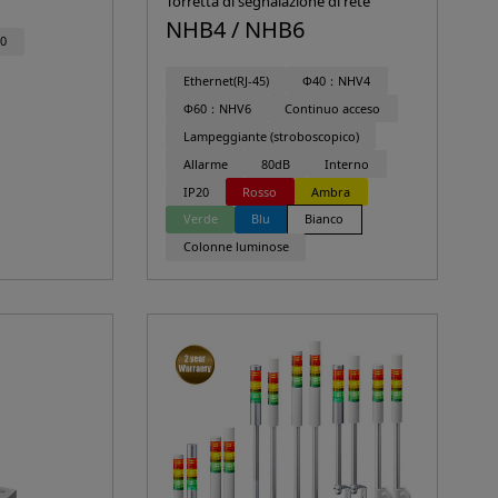
Torretta di segnalazione di rete
NHB4 / NHB6
0
Ethernet(RJ-45)
Φ40：NHV4
Φ60：NHV6
Continuo acceso
Lampeggiante (stroboscopico)
Allarme
80dB
Interno
IP20
Rosso
Ambra
Verde
Blu
Bianco
Colonne luminose