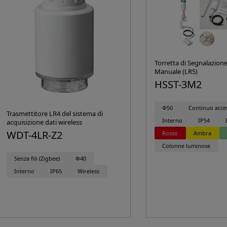
Torretta di Segnalazione
Manuale (LR5)
HSST-3M2
Φ50
Continuo acce
Trasmettitore LR4 del sistema di
Interno
IP54
acquisizione dati wireless
WDT-4LR-Z2
Rosso
Ambra
Colonne luminose
Senza fili (Zigbee)
Φ40
Interno
IP65
Wireless