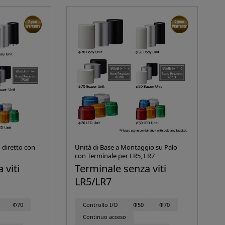
 diretto con
Unità di Base a Montaggio su Palo
con Terminale per LR5, LR7
 viti
Terminale senza viti
LR5/LR7
Φ70
Controllo I/O
Φ50
Φ70
Continuo acceso