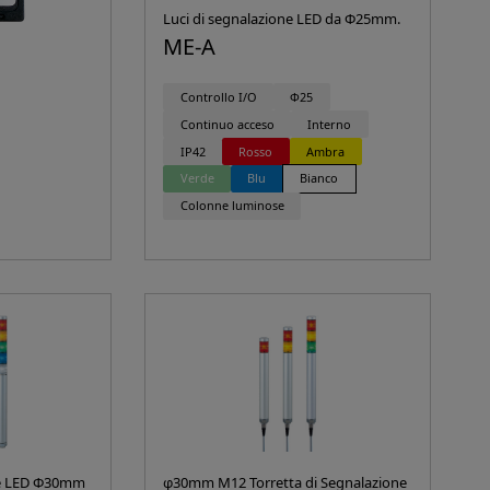
Luci di segnalazione LED da Φ25mm.
ME-A
Controllo I/O
Φ25
Continuo acceso
Interno
IP42
Rosso
Ambra
Verde
Blu
Bianco
Colonne luminose
ne LED Φ30mm
φ30mm M12 Torretta di Segnalazione