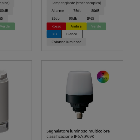
opico)
Lampeggiante (stroboscopico)
80dB
Allarme
75db
80dB
65
85db
90db
IP65
Verde
Rosso
Ambra
Verde
Blu
Bianco
Colonne luminose
Segnalatore luminoso multicolore
classificazione IP67/IP69K