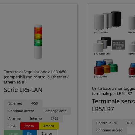
Torrette di Segnalazione a LED Φ50
(compatibili con controllo Ethernet /
EtherNet/IP)
Serie LR5-LAN
Unità base a montaggio
terminale per LR5, LR7
Terminale senza
Ethernet
Φ50
LR5/LR7
Continuo acceso
Lampeggiante
Allarme
Interno
IP65
Controllo I/O
Φ50
IP54
Rosso
Ambra
Continuo acceso
Verde
Blu
Bianco